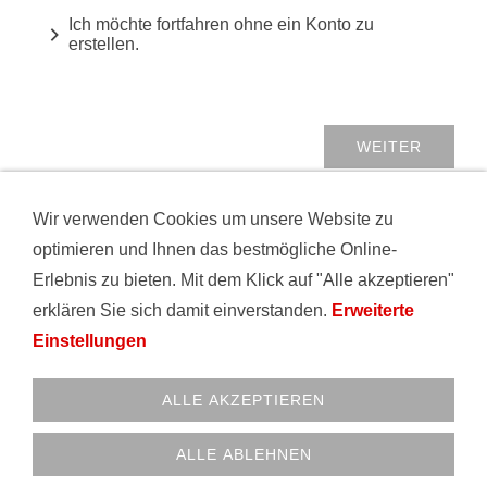
Ich möchte fortfahren ohne ein Konto zu
erstellen.
Wir verwenden Cookies um unsere Website zu
VERTRAG WIDERRUFEN
AGB
DATENSCHUTZ
optimieren und Ihnen das bestmögliche Online-
HAFTUNGSAUSSCHLUSS
IMPRESSUM
Erlebnis zu bieten. Mit dem Klick auf "Alle akzeptieren"
KONTAKT
VERSAND
WIDERRUFSRECHT
COOKIES
erklären Sie sich damit einverstanden.
Erweiterte
Einstellungen
© 1999 - 2026 Bandshop GmbH • Rohrstr. 2 • 58093 Hagen
• FON 02331-3408025
ALLE AKZEPTIEREN
02331-3408025 Mo-Fr: 10.00-17.00 Uhr
Bandshop GmbH • Rohrstraße 2 • 58093 Hagen
ALLE ABLEHNEN