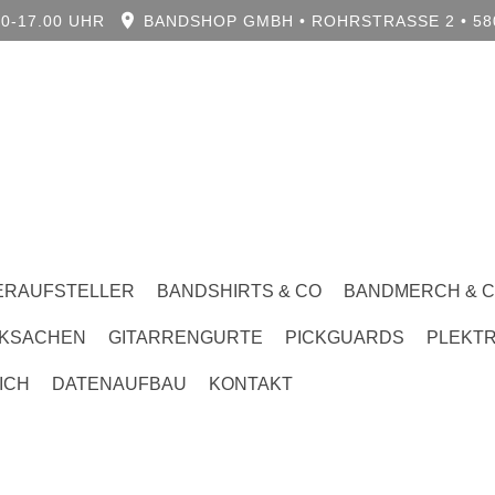
0-17.00 UHR
BANDSHOP GMBH • ROHRSTRASSE 2 • 580
ERAUFSTELLER
BANDSHIRTS & CO
BANDMERCH & 
KSACHEN
GITARRENGURTE
PICKGUARDS
PLEKT
ICH
DATENAUFBAU
KONTAKT