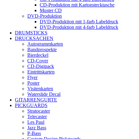
CD-Produktion mit Kartonstecktasche
Muster CD
DVD-Produktion
DVD-Produktion mit 1-farb Labeldruck
DVD-Produktion mit 4-farb Labeldruck
DRUMSTICKS
DRUCKSACHEN
Autogrammkarten
Bandprospekte
Bierdeckel
CD-Cover
CD-Digipack
Eintrittskarten
Flyer
Poster
Visitenkarten
Waterslide Decal
GITARRENGURTE
PICKGUARDS
Stratocaster
Telecaster
Les Paul
Jazz Bass
P-Bass
Custom Design Pickguards