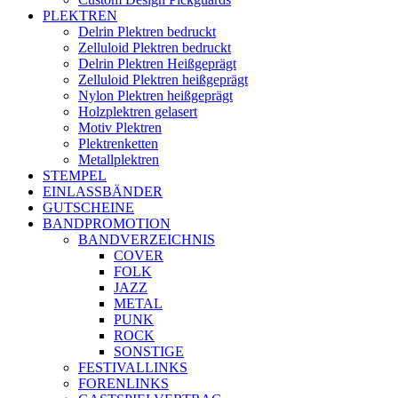
PLEKTREN
Delrin Plektren bedruckt
Zelluloid Plektren bedruckt
Delrin Plektren Heißgeprägt
Zelluloid Plektren heißgeprägt
Nylon Plektren heißgeprägt
Holzplektren gelasert
Motiv Plektren
Plektrenketten
Metallplektren
STEMPEL
EINLASSBÄNDER
GUTSCHEINE
BANDPROMOTION
BANDVERZEICHNIS
COVER
FOLK
JAZZ
METAL
PUNK
ROCK
SONSTIGE
FESTIVALLINKS
FORENLINKS