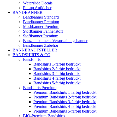
Waterslide Decals
Pin-up Aufkleber
BANDBANNER
Bandbanner Standard
Bandbanner Premium
Meshbanner Premium
Stoffbanner Fahnenstoff
Stoffbanner Premium
Bauzaunbanner - Veranstaltungsbanner
Bandbanner Zubehör
BANNERAUFSTELLER
BANDSHIRTS & CO
Bandshirts
Bandshirts 1-farbig bedruckt
Bandshirts 2-farbig bedruckt
Bandshirts 3-farbig bedruckt
Bandshirts 4-farbig bedruckt
Bandshirts 5-farbig bedruckt
Bandshirts Premium
Premium Bandshirts 1-farbig bedruckt
Premium Bandshirts 2-farbig bedruckt
Premium Bandshirts 3-farbig bedruckt
Premium Bandshirts 4-farbig bedruckt
Premium Bandshirts 5-farbig bedruckt
BIO-Premium Bandshirts