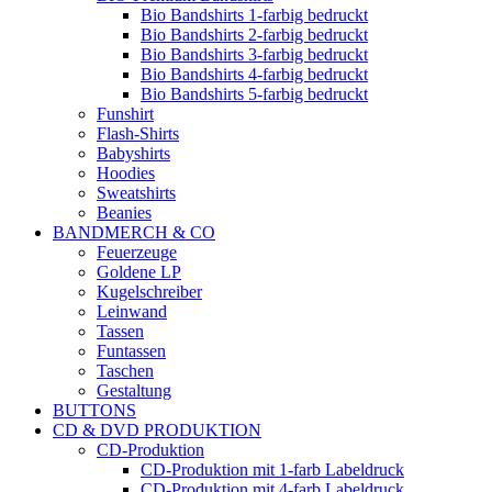
Bio Bandshirts 1-farbig bedruckt
Bio Bandshirts 2-farbig bedruckt
Bio Bandshirts 3-farbig bedruckt
Bio Bandshirts 4-farbig bedruckt
Bio Bandshirts 5-farbig bedruckt
Funshirt
Flash-Shirts
Babyshirts
Hoodies
Sweatshirts
Beanies
BANDMERCH & CO
Feuerzeuge
Goldene LP
Kugelschreiber
Leinwand
Tassen
Funtassen
Taschen
Gestaltung
BUTTONS
CD & DVD PRODUKTION
CD-Produktion
CD-Produktion mit 1-farb Labeldruck
CD-Produktion mit 4-farb Labeldruck