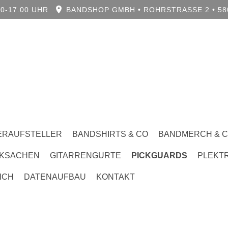
0-17.00 UHR
BANDSHOP GMBH • ROHRSTRASSE 2 • 580
ERAUFSTELLER
BANDSHIRTS & CO
BANDMERCH & 
KSACHEN
GITARRENGURTE
PICKGUARDS
PLEKT
ICH
DATENAUFBAU
KONTAKT