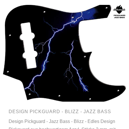
DESIGN PICKGUARD - BLIZZ - JAZZ BASS
Design Pickguard - Jazz Bass - Blizz - Edles Design