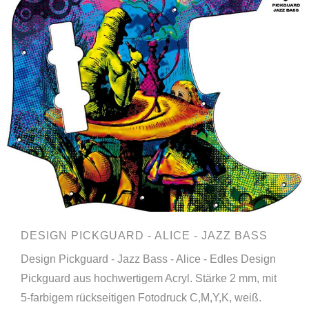
DESIGN PICKGUARD - ALICE - JAZZ BASS
Design Pickguard - Jazz Bass - Alice - Edles Design
Pickguard aus hochwertigem Acryl. Stärke 2 mm, mit
5-farbigem rückseitigen Fotodruck C,M,Y,K, weiß.