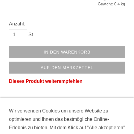
Gewicht: 0.4 kg
Anzahl:
St
IN DEN WARENKORB
AUF DEN MERKZETTEL
Dieses Produkt weiterempfehlen
Wir verwenden Cookies um unsere Website zu
VERTRAG WIDERRUFEN
AGB
DATENSCHUTZ
optimieren und Ihnen das bestmögliche Online-
HAFTUNGSAUSSCHLUSS
IMPRESSUM
Erlebnis zu bieten. Mit dem Klick auf "Alle akzeptieren"
KONTAKT
VERSAND
WIDERRUFSRECHT