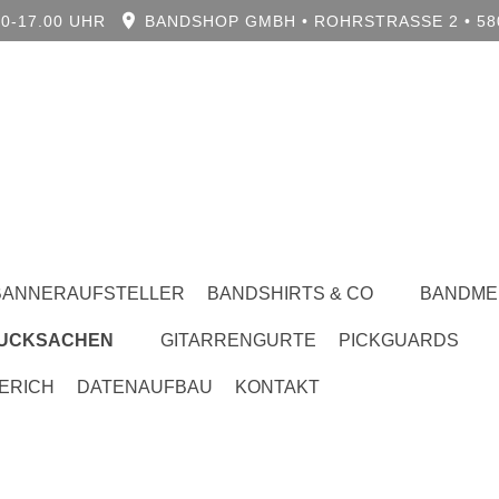
0-17.00 UHR
BANDSHOP GMBH • ROHRSTRASSE 2 • 580
BANNERAUFSTELLER
BANDSHIRTS & CO
BANDME
UCKSACHEN
GITARRENGURTE
PICKGUARDS
ERICH
DATENAUFBAU
KONTAKT