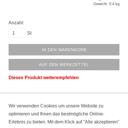
Gewicht: 0.4 kg
Anzahl:
St
IN DEN WARENKORB
AUF DEN MERKZETTEL
Dieses Produkt weiterempfehlen
Wir verwenden Cookies um unsere Website zu
VERTRAG WIDERRUFEN
AGB
DATENSCHUTZ
optimieren und Ihnen das bestmögliche Online-
HAFTUNGSAUSSCHLUSS
IMPRESSUM
Erlebnis zu bieten. Mit dem Klick auf "Alle akzeptieren"
KONTAKT
VERSAND
WIDERRUFSRECHT