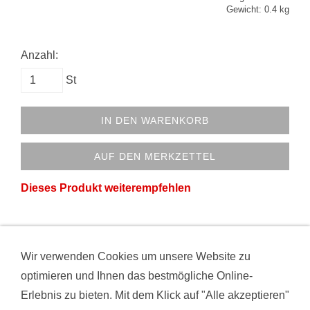
Gewicht: 0.4 kg
Anzahl:
St
IN DEN WARENKORB
AUF DEN MERKZETTEL
Dieses Produkt weiterempfehlen
Wir verwenden Cookies um unsere Website zu
VERTRAG WIDERRUFEN
AGB
DATENSCHUTZ
optimieren und Ihnen das bestmögliche Online-
HAFTUNGSAUSSCHLUSS
IMPRESSUM
Erlebnis zu bieten. Mit dem Klick auf "Alle akzeptieren"
KONTAKT
VERSAND
WIDERRUFSRECHT